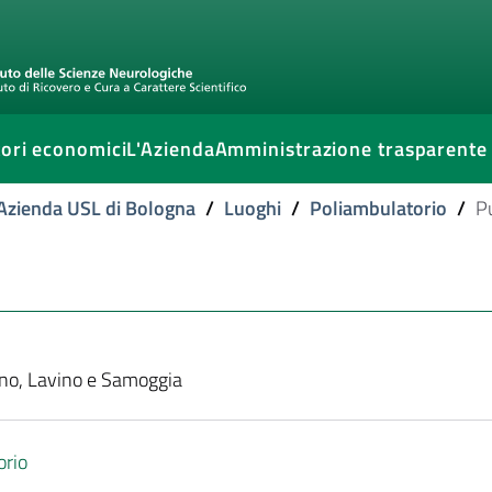
ori economici
L'Azienda
Amministrazione trasparente
l'Azienda USL di Bologna
/
Luoghi
/
Poliambulatorio
/
Pu
eno, Lavino e Samoggia
orio