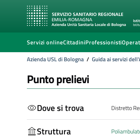
Servizi online
Cittadini
Professionisti
Operat
Azienda USL di Bologna
/
Guida ai servizi del
Punto prelievi
Dove si trova
Distretto R
Struttura
Poliambulat