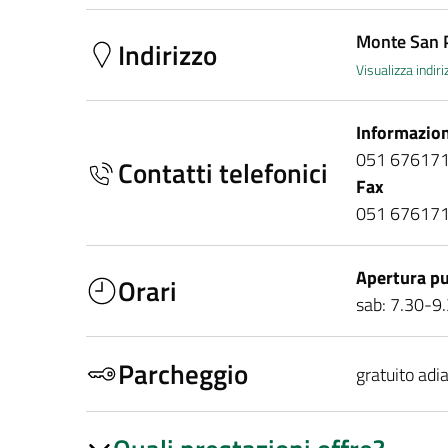
Monte San 
Indirizzo
Visualizza indi
Informazion
051 67617
Contatti telefonici
Fax
051 67617
Apertura pu
Orari
sab: 7.30-9
Parcheggio
gratuito adi