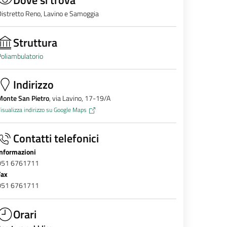
istretto Reno, Lavino e Samoggia
Struttura
oliambulatorio
Indirizzo
Monte San Pietro
, via Lavino, 17-19/A
isualizza indirizzo su Google Maps
Contatti telefonici
Informazioni
051 6761711
Fax
051 6761711
Orari