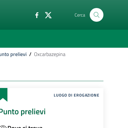
Cerca
unto prelievi
/
Oxcarbazepina
LUOGO DI EROGAZIONE
Punto prelievi
Dove si trova