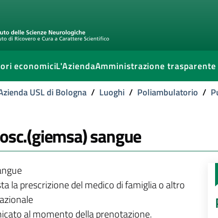
ori economici
L'Azienda
Amministrazione trasparente
l'Azienda USL di Bologna
/
Luoghi
/
Poliambulatorio
/
P
rosc.(giemsa) sangue
sangue
ta la prescrizione del medico di famiglia o altro
nazionale
unicato al momento della prenotazione.