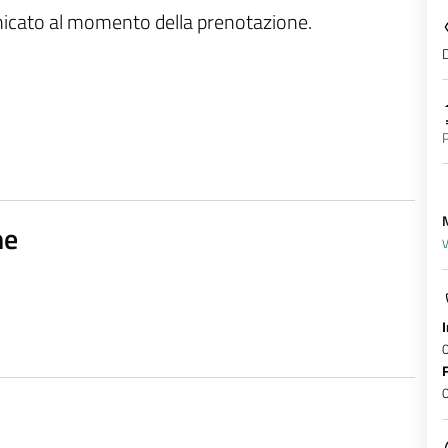
unicato al momento della prenotazione.
D
P
ne
V