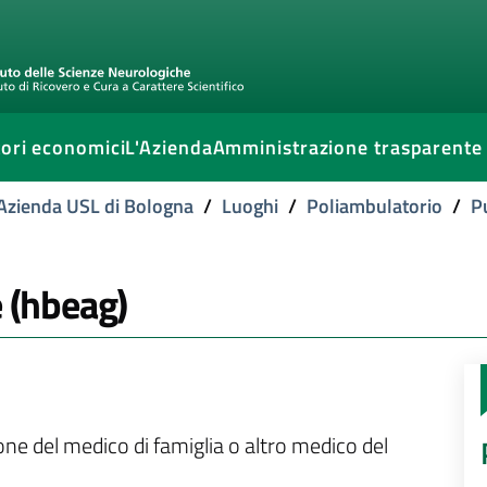
ori economici
L'Azienda
Amministrazione trasparente
l'Azienda USL di Bologna
/
Luoghi
/
Poliambulatorio
/
P
e (hbeag)
ione del medico di famiglia o altro medico del