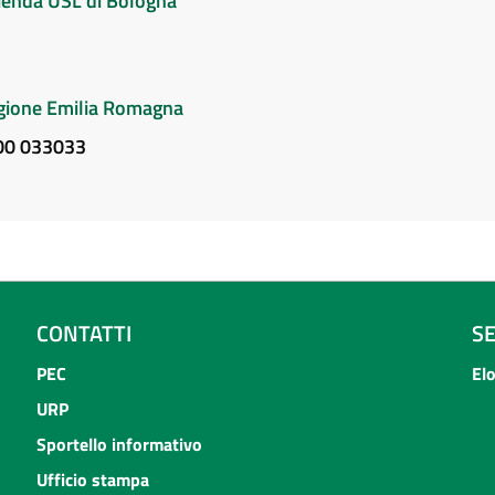
Azienda USL di Bologna
Regione Emilia Romagna
800 033033
CONTATTI
S
PEC
El
URP
Sportello informativo
Ufficio stampa