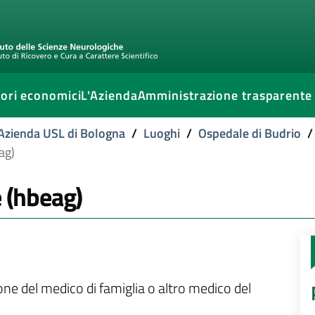
ori economici
L'Azienda
Amministrazione trasparente
l'Azienda USL di Bologna
/
Luoghi
/
Ospedale di Budrio
/
ag)
e (hbeag)
ione del medico di famiglia o altro medico del