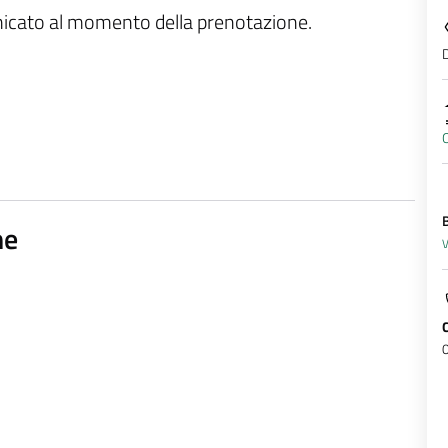
unicato al momento della prenotazione.
D
O
ne
V