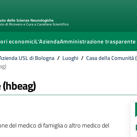
ori economici
L'Azienda
Amministrazione trasparente
l'Azienda USL di Bologna
/
Luoghi
/
Casa della Comunità (
ag)
e (hbeag)
ione del medico di famiglia o altro medico del