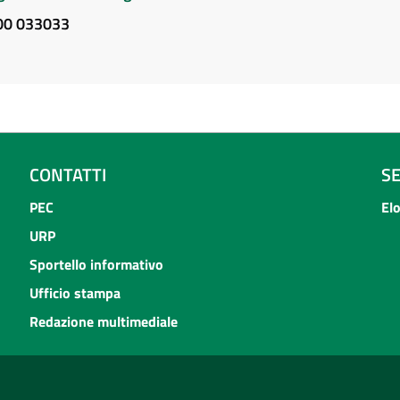
800 033033
CONTATTI
S
PEC
El
URP
Sportello informativo
Ufficio stampa
Redazione multimediale