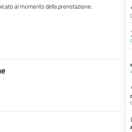
unicato al momento della prenotazione.
D
C
ne
V