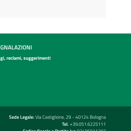
EGNALAZIONI
ogi, reclami, suggerimenti
Sede Legale:
Via Castiglione, 29 - 40124 Bologna
Tel.
+39.051.6225111
Codice fiscale e Partita Iva
02406911202