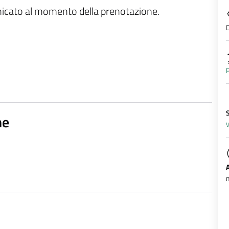
unicato al momento della prenotazione.
D
P
ne
V