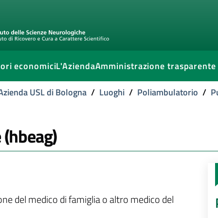
ori economici
L'Azienda
Amministrazione trasparente
l'Azienda USL di Bologna
/
Luoghi
/
Poliambulatorio
/
P
e (hbeag)
ione del medico di famiglia o altro medico del