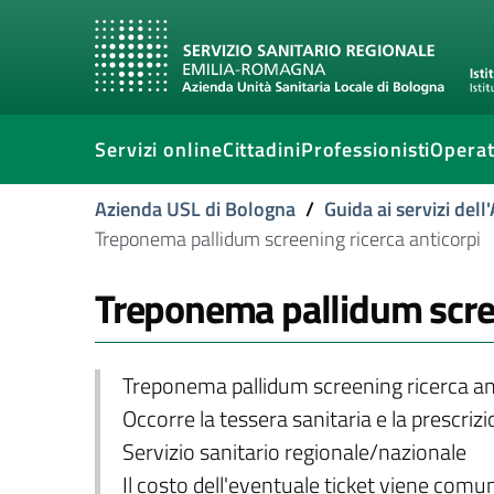
Servizi online
Cittadini
Professionisti
Operat
Azienda USL di Bologna
/
Guida ai servizi del
Treponema pallidum screening ricerca anticorpi
Treponema pallidum scree
Treponema pallidum screening ricerca an
Occorre la tessera sanitaria e la prescriz
Servizio sanitario regionale/nazionale
Il costo dell'eventuale ticket viene com