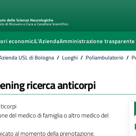
ori economici
L'Azienda
Amministrazione trasparente
l'Azienda USL di Bologna
/
Luoghi
/
Poliambulatorio
/
P
ning ricerca anticorpi
ticorpi
ione del medico di famiglia o altro medico del
unicato al momento della prenotazione.