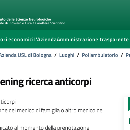
ori economici
L'Azienda
Amministrazione trasparente
l'Azienda USL di Bologna
/
Luoghi
/
Poliambulatorio
/
P
ning ricerca anticorpi
ticorpi
ione del medico di famiglia o altro medico del
unicato al momento della prenotazione.