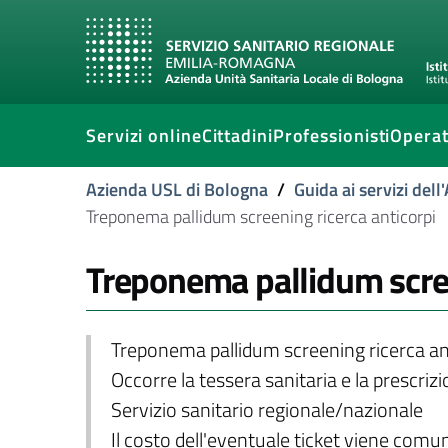
Servizi online
Cittadini
Professionisti
Operat
Azienda USL di Bologna
/
Guida ai servizi del
Treponema pallidum screening ricerca anticorpi
Treponema pallidum scree
Treponema pallidum screening ricerca an
Occorre la tessera sanitaria e la prescriz
Servizio sanitario regionale/nazionale
Il costo dell'eventuale ticket viene com