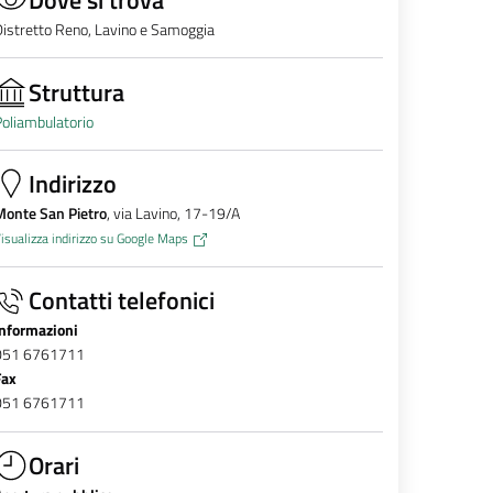
istretto Reno, Lavino e Samoggia
Struttura
oliambulatorio
Indirizzo
Monte San Pietro
, via Lavino, 17-19/A
isualizza indirizzo su Google Maps
Contatti telefonici
Informazioni
051 6761711
Fax
051 6761711
Orari