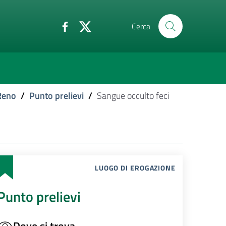
Cerca
Reno
/
Punto prelievi
/
Sangue occulto feci
LUOGO DI EROGAZIONE
Punto prelievi
Dove si trova