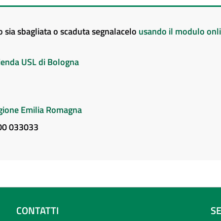
to sia sbagliata o scaduta segnalacelo
usando il modulo onl
Azienda USL di Bologna
Regione Emilia Romagna
800 033033
CONTATTI
S