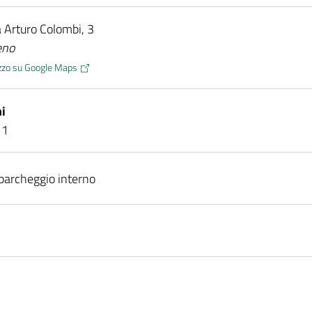
ia Arturo Colombi, 3
eno
rizzo su Google Maps
i
11
parcheggio interno