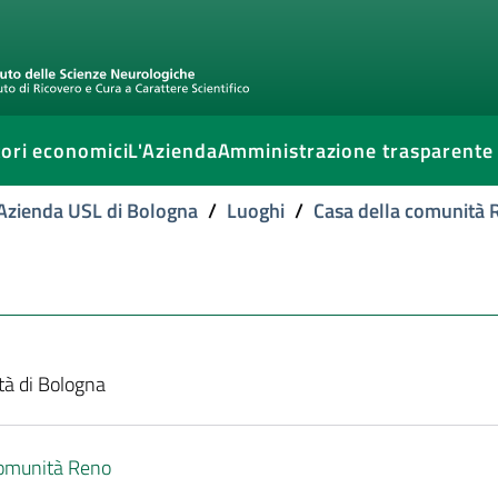
ori economici
L'Azienda
Amministrazione trasparente
l'Azienda USL di Bologna
/
Luoghi
/
Casa della comunità 
ttà di Bologna
comunità Reno