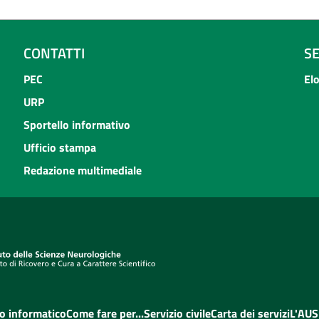
CONTATTI
S
PEC
El
URP
Sportello informativo
Ufficio stampa
Redazione multimediale
o informatico
Come fare per...
Servizio civile
Carta dei servizi
L'AUS