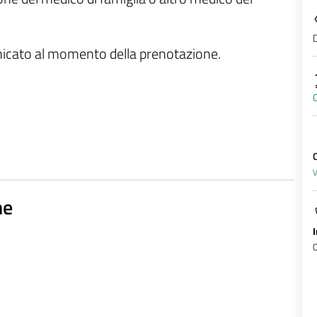
D
unicato al momento della prenotazione.
C
V
ne