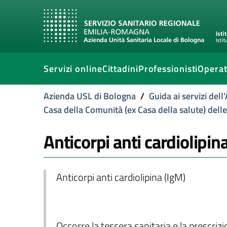
Servizi online
Cittadini
Professionisti
Operat
Azienda USL di Bologna
/
Guida ai servizi del
Casa della Comunità (ex Casa della salute) dell
Anticorpi anti cardiolipin
Anticorpi anti cardiolipina (IgM)
Occorre la tessera sanitaria e la prescriz