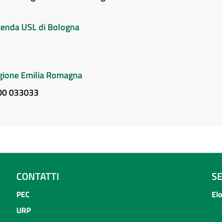
Azienda USL di Bologna
Regione Emilia Romagna
800 033033
CONTATTI
S
PEC
El
URP