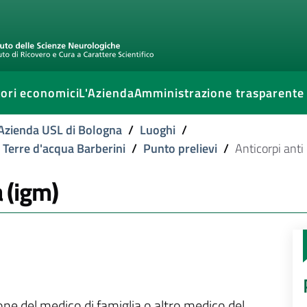
ori economici
L'Azienda
Amministrazione trasparente
l'Azienda USL di Bologna
/
Luoghi
/
e Terre d'acqua Barberini
/
Punto prelievi
/
Anticorpi anti 
a (igm)
ione del medico di famiglia o altro medico del