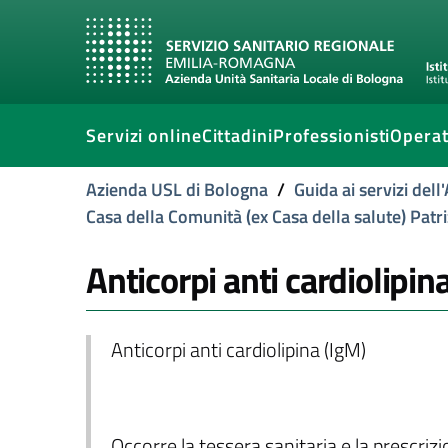
Servizi online
Cittadini
Professionisti
Operat
Azienda USL di Bologna
/
Guida ai servizi del
Casa della Comunità (ex Casa della salute) Patr
Anticorpi anti cardiolipin
Anticorpi anti cardiolipina (IgM)
Occorre la tessera sanitaria e la prescriz