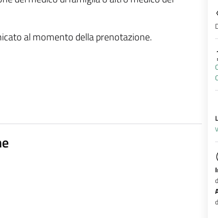
D
unicato al momento della prenotazione.
O
V
ne
d
d