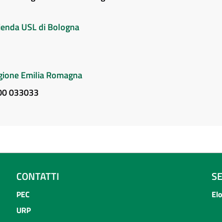
Azienda USL di Bologna
Regione Emilia Romagna
800 033033
CONTATTI
S
PEC
El
URP