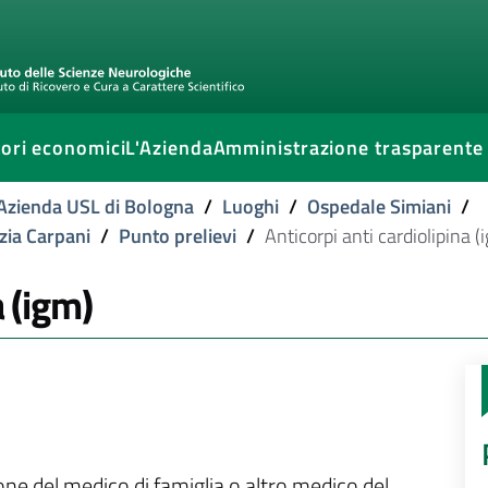
ori economici
L'Azienda
Amministrazione trasparente
l'Azienda USL di Bologna
/
Luoghi
/
Ospedale Simiani
/
izia Carpani
/
Punto prelievi
/
Anticorpi anti cardiolipina (
a (igm)
ione del medico di famiglia o altro medico del