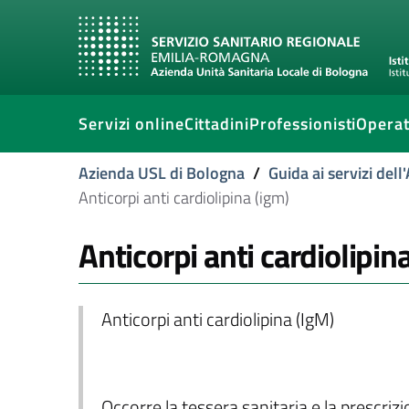
Servizi online
Cittadini
Professionisti
Operat
Azienda USL di Bologna
/
Guida ai servizi del
Anticorpi anti cardiolipina (igm)
Anticorpi anti cardiolipin
Anticorpi anti cardiolipina (IgM)
Occorre la tessera sanitaria e la prescriz