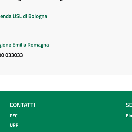
Azienda USL di Bologna
Regione Emilia Romagna
800 033033
CONTATTI
S
PEC
El
URP