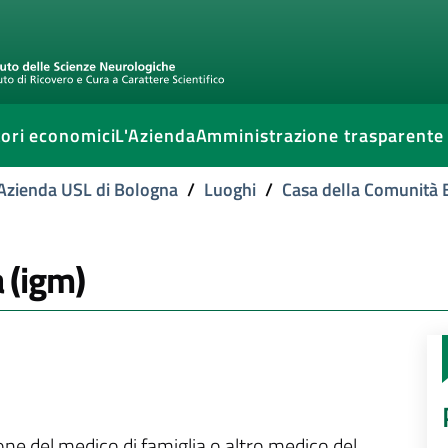
ori economici
L'Azienda
Amministrazione trasparente
l'Azienda USL di Bologna
/
Luoghi
/
Casa della Comunità
a (igm)
ione del medico di famiglia o altro medico del