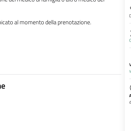
D
unicato al momento della prenotazione.
V
ne
d