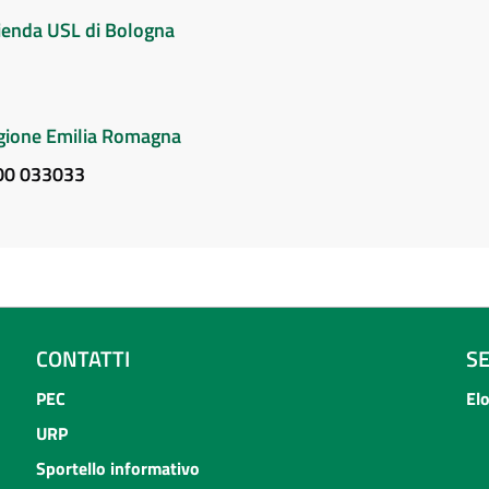
Azienda USL di Bologna
Regione Emilia Romagna
800 033033
CONTATTI
S
PEC
El
URP
Sportello informativo