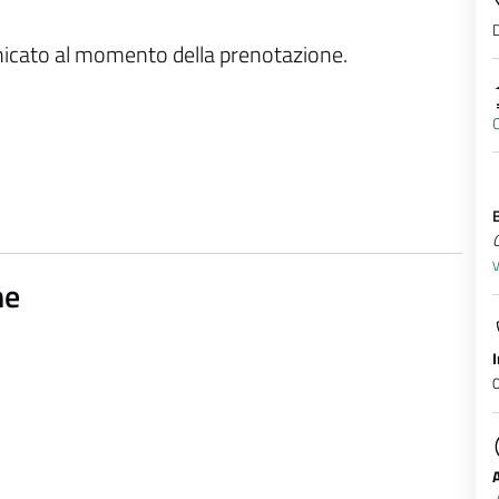
D
unicato al momento della prenotazione.
O
V
ne