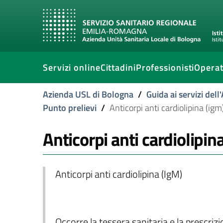
Servizi online
Cittadini
Professionisti
Operat
Azienda USL di Bologna
/
Guida ai servizi del
Punto prelievi
/
Anticorpi anti cardiolipina (igm
Anticorpi anti cardiolipin
Anticorpi anti cardiolipina (IgM)
Occorre la tessera sanitaria e la prescriz