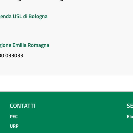
Azienda USL di Bologna
Regione Emilia Romagna
800 033033
CONTATTI
S
PEC
El
URP