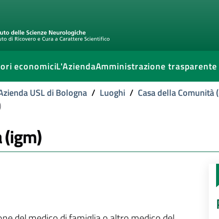
ori economici
L'Azienda
Amministrazione trasparente
l'Azienda USL di Bologna
/
Luoghi
/
Casa della Comunità (
)
a (igm)
ione del medico di famiglia o altro medico del