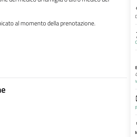
D
unicato al momento della prenotazione.
C
Q
V
ne
p