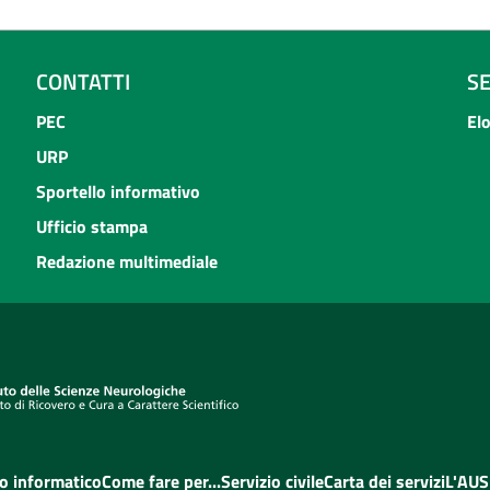
CONTATTI
S
PEC
El
URP
Sportello informativo
Ufficio stampa
Redazione multimediale
o informatico
Come fare per...
Servizio civile
Carta dei servizi
L'AUS