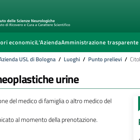
ori economici
L'Azienda
Amministrazione trasparente
l'Azienda USL di Bologna
/
Luoghi
/
Punto prelievi
/
Cito
 neoplastiche urine
ione del medico di famiglia o altro medico del
unicato al momento della prenotazione.