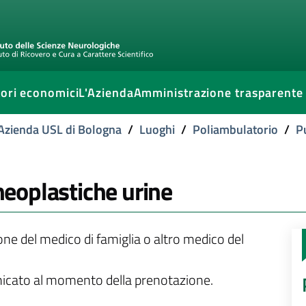
ori economici
L'Azienda
Amministrazione trasparente
l'Azienda USL di Bologna
/
Luoghi
/
Poliambulatorio
/
P
 neoplastiche urine
ione del medico di famiglia o altro medico del
unicato al momento della prenotazione.