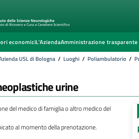
ori economici
L'Azienda
Amministrazione trasparente
l'Azienda USL di Bologna
/
Luoghi
/
Poliambulatorio
/
P
 neoplastiche urine
ione del medico di famiglia o altro medico del
unicato al momento della prenotazione.