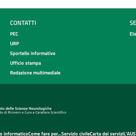
CONTATTI
S
PEC
El
URP
Sportello informativo
Ufficio stampa
Redazione multimediale
o informatico
Come fare per...
Servizio civile
Carta dei servizi
L'AUS