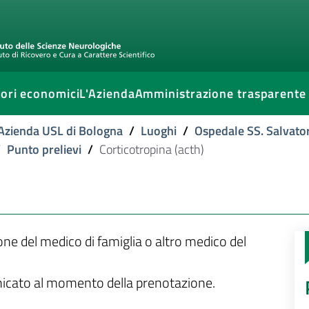
ori economici
L'Azienda
Amministrazione trasparente
l'Azienda USL di Bologna
/
Luoghi
/
Ospedale SS. Salvato
/
Punto prelievi
/
Corticotropina (acth)
ione del medico di famiglia o altro medico del
unicato al momento della prenotazione.