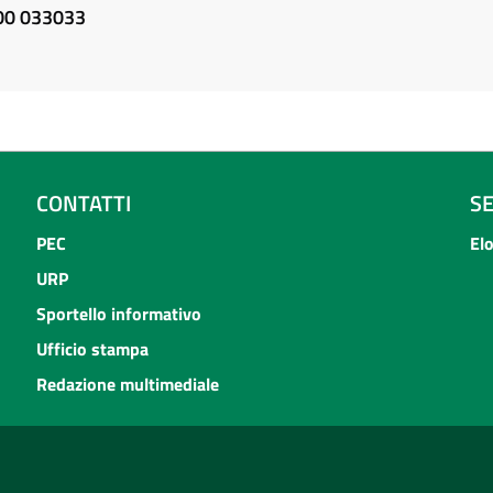
800 033033
CONTATTI
S
PEC
El
URP
Sportello informativo
Ufficio stampa
Redazione multimediale