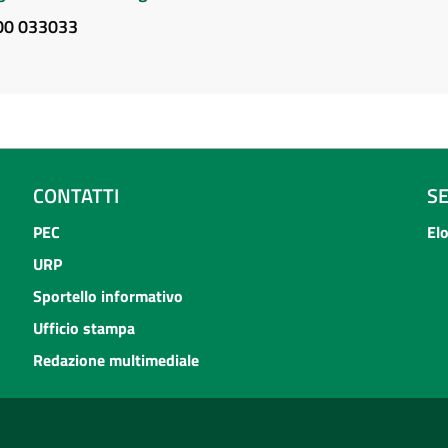
800 033033
CONTATTI
S
PEC
El
URP
Sportello informativo
Ufficio stampa
Redazione multimediale