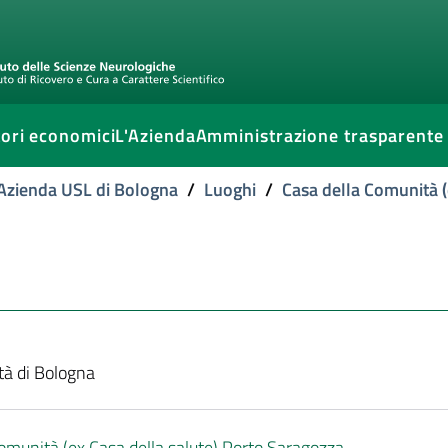
ori economici
L'Azienda
Amministrazione trasparente
l'Azienda USL di Bologna
/
Luoghi
/
Casa della Comunità (
ttà di Bologna
omunità (ex Casa della salute) Porto Saragozza