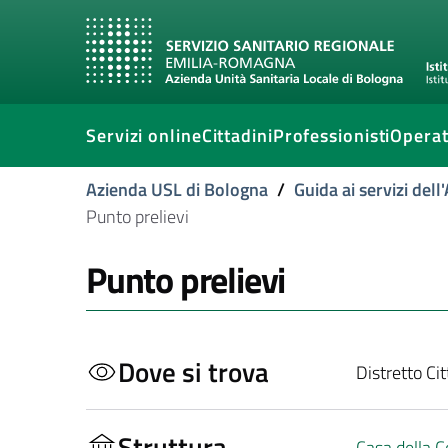
Servizi online
Cittadini
Professionisti
Operat
Azienda USL di Bologna
/
Guida ai servizi del
Punto prelievi
Punto prelievi
Dove si trova
Distretto Ci
Struttura
Casa della C