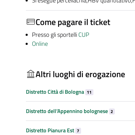
Si esegue perceliachia,HBV quantitativo
Come pagare il ticket
Presso gli sportelli
CUP
Online
Altri luoghi di erogazione
Distretto Città di Bologna
11
Distretto dell’Appennino bolognese
2
Distretto Pianura Est
7