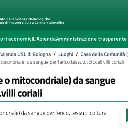
ori economici
L'Azienda
Amministrazione trasparente
l'Azienda USL di Bologna
/
Luoghi
/
Casa della Comunità (
condriale) da sangue periferico,tessuti,colt.cell.villi coriali
e o mitocondriale) da sangue
villi coriali
driale) da sangue periferico, tessuti, coltura