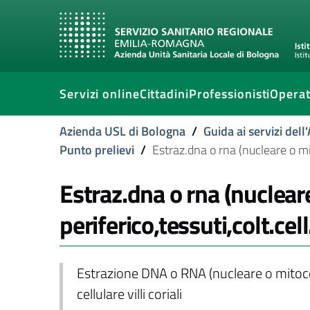
Servizi online
Cittadini
Professionisti
Operat
Azienda USL di Bologna
/
Guida ai servizi del
Punto prelievi
/
Estraz.dna o rna (nucleare o mito
Estraz.dna o rna (nuclear
periferico,tessuti,colt.cell.
Estrazione DNA o RNA (nucleare o mitocon
cellulare villi coriali