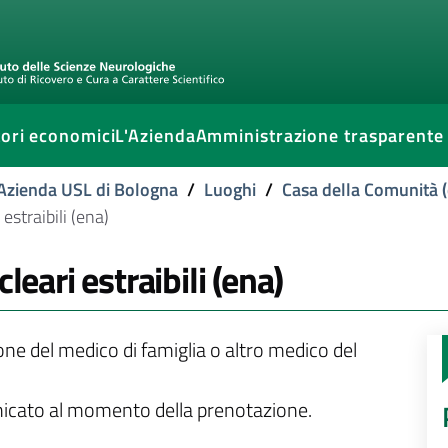
ori economici
L'Azienda
Amministrazione trasparente
l'Azienda USL di Bologna
/
Luoghi
/
Casa della Comunità (
estraibili (ena)
leari estraibili (ena)
ione del medico di famiglia o altro medico del
unicato al momento della prenotazione.