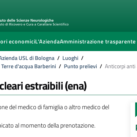
ori economici
L'Azienda
Amministrazione trasparente
l'Azienda USL di Bologna
/
Luoghi
/
e Terre d'acqua Barberini
/
Punto prelievi
/
Anticorpi anti 
leari estraibili (ena)
ione del medico di famiglia o altro medico del
unicato al momento della prenotazione.