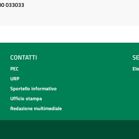
800 033033
CONTATTI
S
PEC
El
URP
Sportello informativo
Ufficio stampa
Redazione multimediale