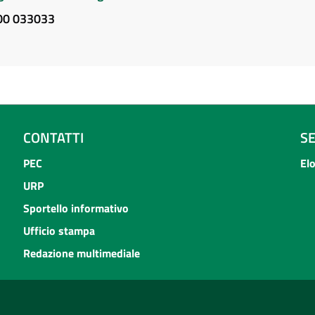
800 033033
CONTATTI
S
PEC
El
URP
Sportello informativo
Ufficio stampa
Redazione multimediale