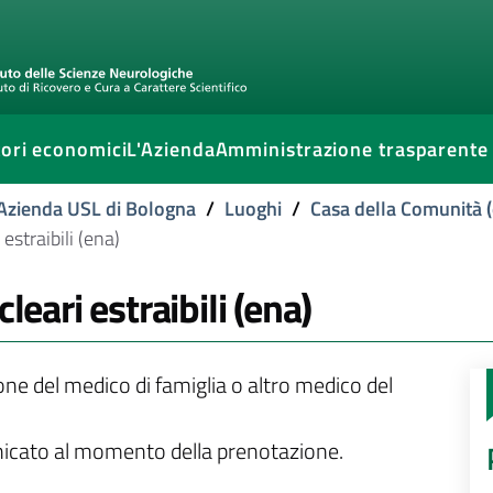
ori economici
L'Azienda
Amministrazione trasparente
l'Azienda USL di Bologna
/
Luoghi
/
Casa della Comunità (
estraibili (ena)
leari estraibili (ena)
ione del medico di famiglia o altro medico del
unicato al momento della prenotazione.