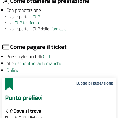
Come ottenere la prestazione
Con prenotazione
agli sportelli
CUP
al
CUP telefonico
agli sportelli CUP delle
farmacie
Come pagare il ticket
Presso gli sportelli
CUP
Alle
riscuotitrici automatiche
Online
LUOGO DI EROGAZIONE
Punto prelievi
Dove si trova
Distretto Città di Bologna