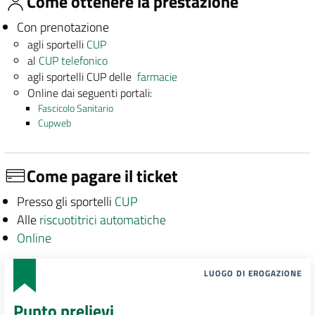
Come ottenere la prestazione
Con prenotazione
agli sportelli
CUP
al
CUP telefonico
agli sportelli CUP delle
farmacie
Online dai seguenti portali:
Fascicolo Sanitario
Cupweb
Come pagare il ticket
Presso gli sportelli
CUP
Alle
riscuotitrici automatiche
Online
LUOGO DI EROGAZIONE
Punto prelievi