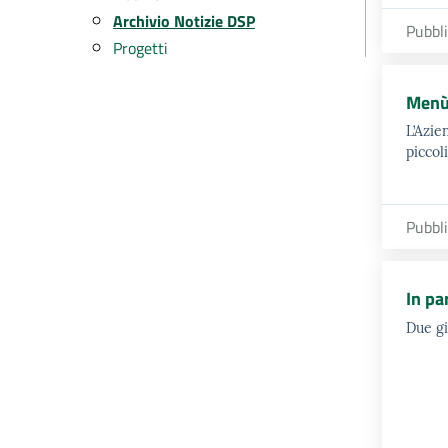
Archivio Notizie DSP
Pubbl
Progetti
Menù 
L’Azie
piccoli
Pubbl
In pa
Due gi