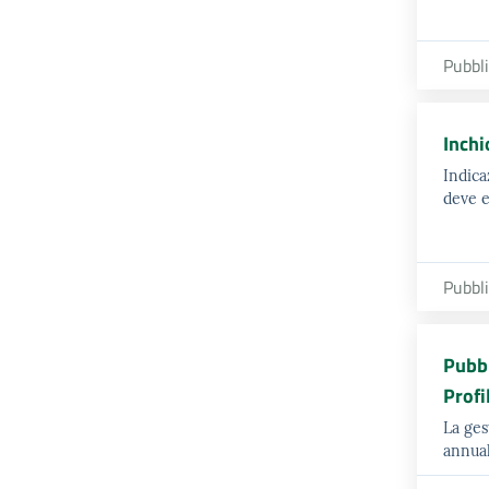
Pubbl
Inchi
Indica
deve e
Pubbl
Pubbl
Profi
La ges
annual