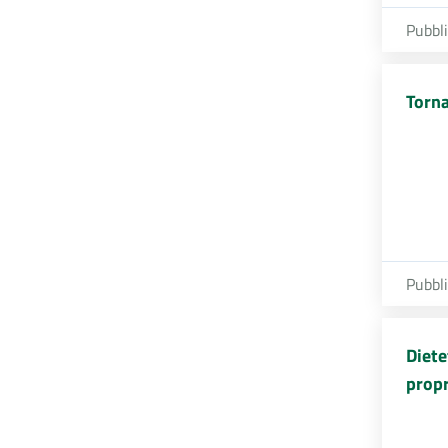
Pubbl
Torna
Pubbl
Diete
propr