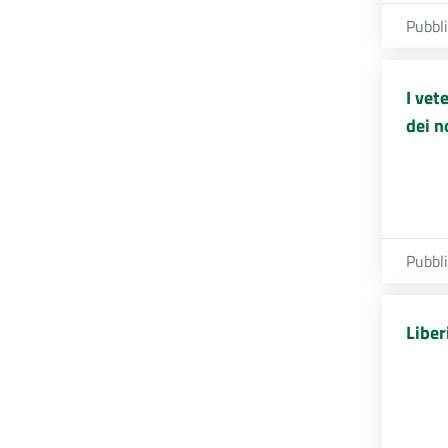
Pubbl
I vet
dei n
Pubbl
Liber