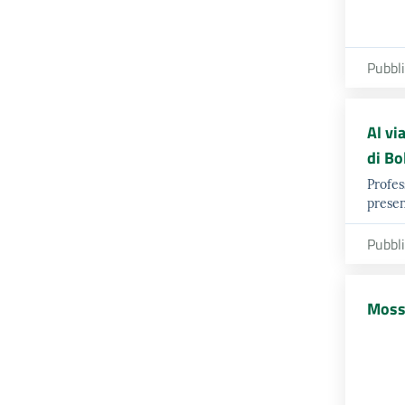
Pubbl
Al vi
di Bo
Profes
presen
Pubbl
Mossi