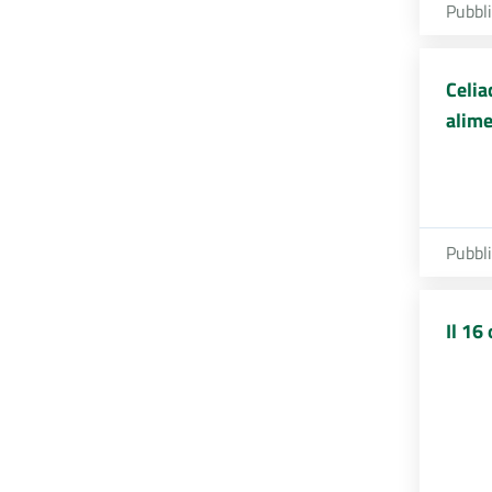
Pubbl
Celia
alim
Pubbl
Il 16