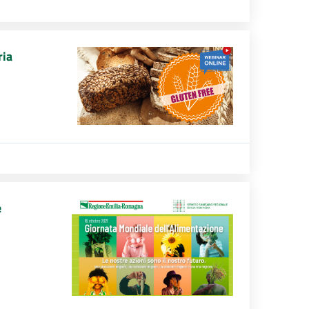
ria
e