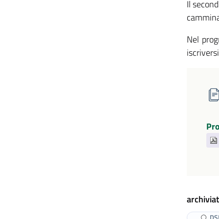
Il secon
camminat
Nel progr
iscriversi
Pr
archiviat
DS