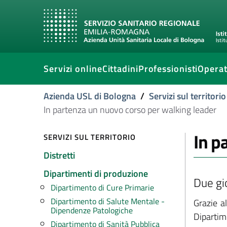
Servizi online
Cittadini
Professionisti
Operat
Azienda USL di Bologna
/
Servizi sul territorio
In partenza un nuovo corso per walking leader
In p
SERVIZI SUL TERRITORIO
Distretti
Dipartimenti di produzione
Due gi
Dipartimento di Cure Primarie
Dipartimento di Salute Mentale -
Grazie a
Dipendenze Patologiche
Dipartim
Dipartimento di Sanità Pubblica