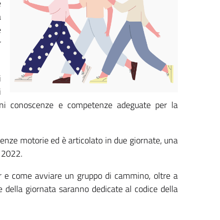
e
a
è
r
i
i
tadini conoscenze e competenze adeguate per la
 scienze motorie ed è articolato in due giornate, una
o 2022.
der e come avviare un gruppo di cammino, oltre a
ore della giornata saranno dedicate al codice della