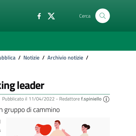
Cerca
ubblica
/
Notizie
/
Archivio notizie
/
ing leader
Pubblicato il 11/04/2022 -
Redattore
f.spiniello
un gruppo di cammino
l
à