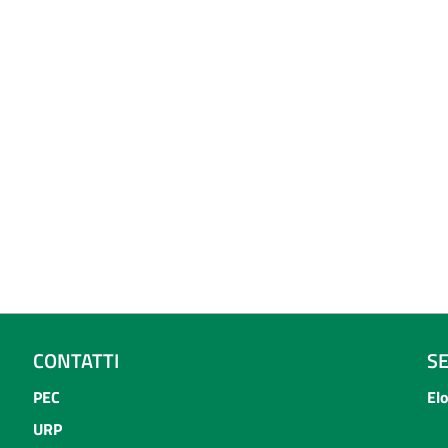
CONTATTI
S
PEC
El
URP