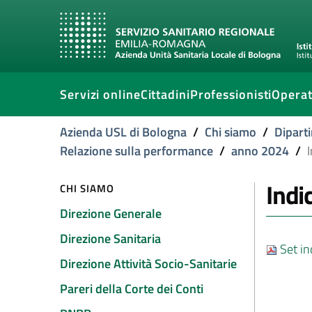
Servizi online
Cittadini
Professionisti
Operat
Azienda USL di Bologna
/
Chi siamo
/
Diparti
Relazione sulla performance
/
anno 2024
/
I
Indi
CHI SIAMO
Direzione Generale
Direzione Sanitaria
Set in
Direzione Attività Socio-Sanitarie
Pareri della Corte dei Conti