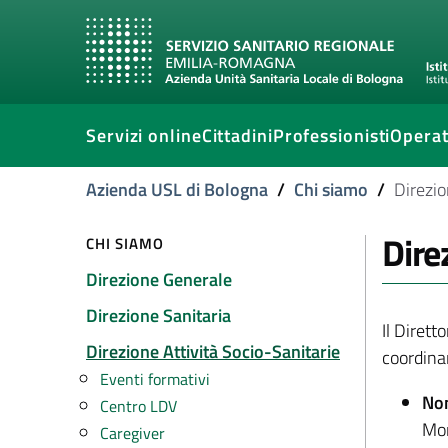
Servizi online
Cittadini
Professionisti
Operat
Azienda USL di Bologna
/
Chi siamo
/
Direzio
Dire
CHI SIAMO
Direzione Generale
Direzione Sanitaria
Il Dirett
Direzione Attività Socio-Sanitarie
coordinam
Eventi formativi
No
Centro LDV
Mon
Caregiver