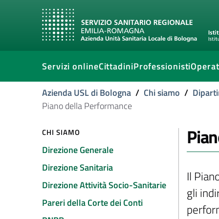
Servizi online
Cittadini
Professionisti
Operat
Azienda USL di Bologna
/
Chi siamo
/
Diparti
Piano della Performance
Pian
CHI SIAMO
Direzione Generale
Direzione Sanitaria
Il Pia
Direzione Attività Socio-Sanitarie
gli ind
Pareri della Corte dei Conti
perfor