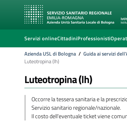
Servizi online
Cittadini
Professionisti
Operat
Azienda USL di Bologna
/
Guida ai servizi del
Luteotropina (lh)
Luteotropina (lh)
Occorre la tessera sanitaria e la prescriz
Servizio sanitario regionale/nazionale.
Il costo dell'eventuale ticket viene com