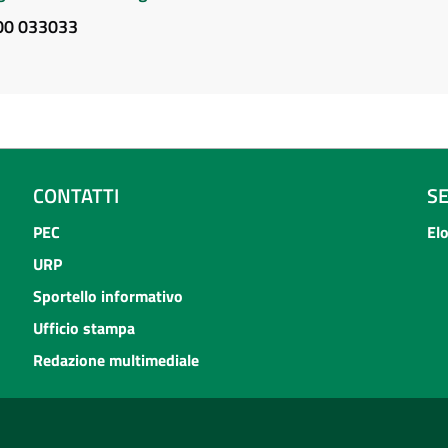
800 033033
CONTATTI
S
PEC
El
URP
Sportello informativo
Ufficio stampa
Redazione multimediale