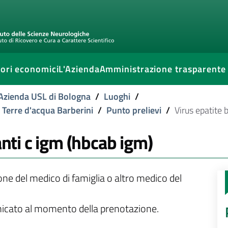
ori economici
L'Azienda
Amministrazione trasparente
l'Azienda USL di Bologna
/
Luoghi
/
e Terre d'acqua Barberini
/
Punto prelievi
/
Virus epatite 
anti c igm (hbcab igm)
ione del medico di famiglia o altro medico del
unicato al momento della prenotazione.