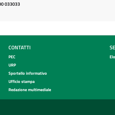
800 033033
CONTATTI
S
PEC
El
URP
Sportello informativo
Ufficio stampa
Redazione multimediale