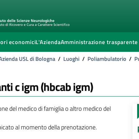
ori economici
L'Azienda
Amministrazione trasparente
l'Azienda USL di Bologna
/
Luoghi
/
Poliambulatorio
/
P
anti c igm (hbcab igm)
ione del medico di famiglia o altro medico del
unicato al momento della prenotazione.