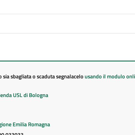
to sia sbagliata o scaduta segnalacelo
usando il modulo onl
Azienda USL di Bologna
Regione Emilia Romagna
800 033033