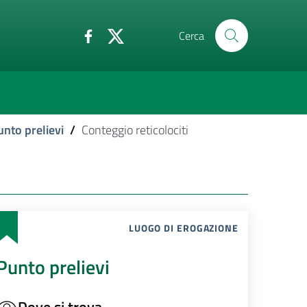
Cerca
unto prelievi
/
Conteggio reticolociti
LUOGO DI EROGAZIONE
Punto prelievi
Dove si trova