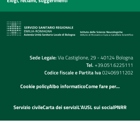
Elogi, reclami, suggerimenti
Sede Legale:
Via Castiglione, 29 - 40124 Bologna
Tel.
+39.051.6225111
Codice fiscale e Partita Iva
02406911202
Cookie policy
Albo informatico
Come fare per...
Servizio civile
Carta dei servizi
L'AUSL sui social
PNRR