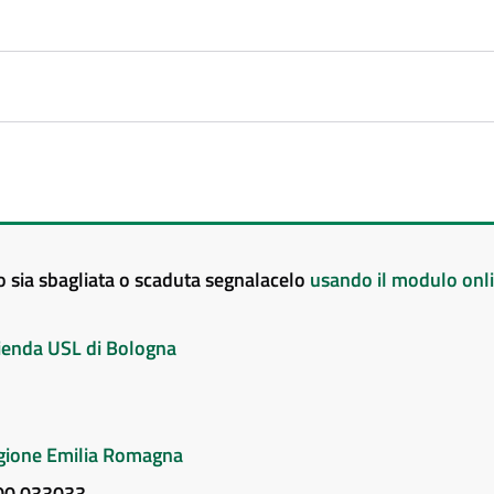
to sia sbagliata o scaduta segnalacelo
usando il modulo onl
Azienda USL di Bologna
Regione Emilia Romagna
800 033033