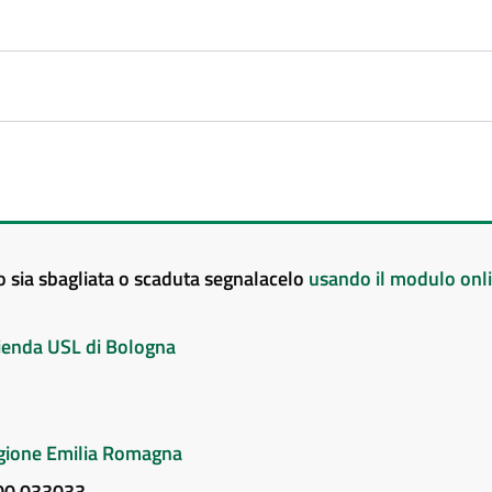
to sia sbagliata o scaduta segnalacelo
usando il modulo onl
Azienda USL di Bologna
Regione Emilia Romagna
800 033033