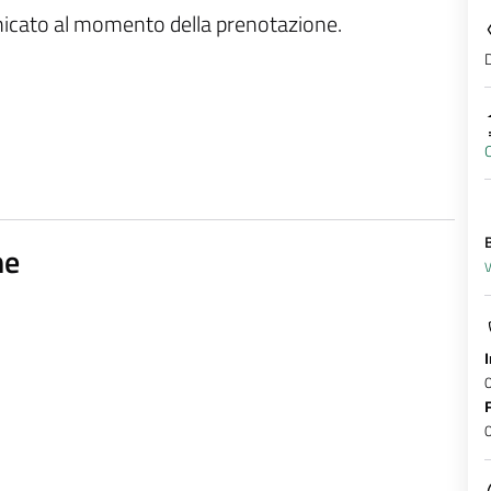
unicato al momento della prenotazione.
D
O
B
ne
V