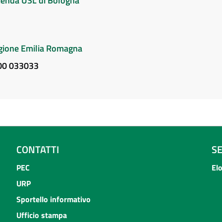
Azienda USL di Bologna
Regione Emilia Romagna
800 033033
CONTATTI
S
PEC
El
URP
Sportello informativo
Ufficio stampa