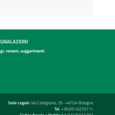
EGNALAZIONI
ogi, reclami, suggerimenti
Sede Legale:
Via Castiglione, 29 - 40124 Bologna
Tel.
+39.051.6225111
Codice fiscale e Partita Iva
02406911202