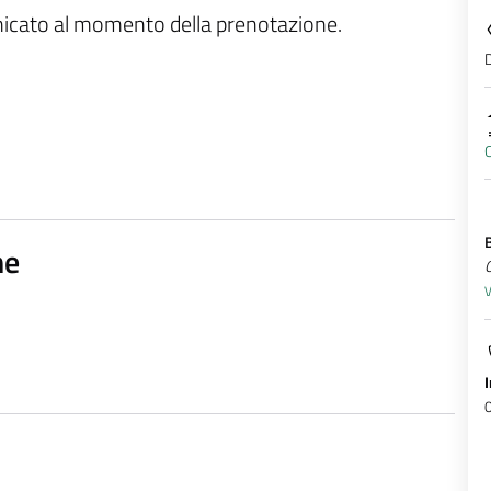
unicato al momento della prenotazione.
D
C
ne
V