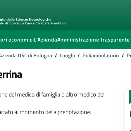
ori economici
L'Azienda
Amministrazione trasparente
l'Azienda USL di Bologna
/
Luoghi
/
Poliambulatorio
/
P
errina
ione del medico di famiglia o altro medico del
unicato al momento della prenotazione.