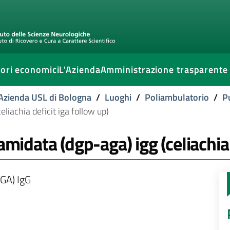
ori economici
L'Azienda
Amministrazione trasparente
l'Azienda USL di Bologna
/
Luoghi
/
Poliambulatorio
/
P
liachia deficit iga follow up)
amidata (dgp-aga) igg (celiachia 
AGA) IgG