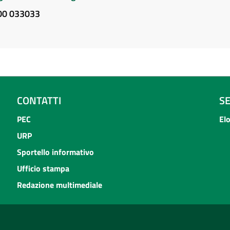
800 033033
CONTATTI
S
PEC
El
URP
Sportello informativo
Ufficio stampa
Redazione multimediale