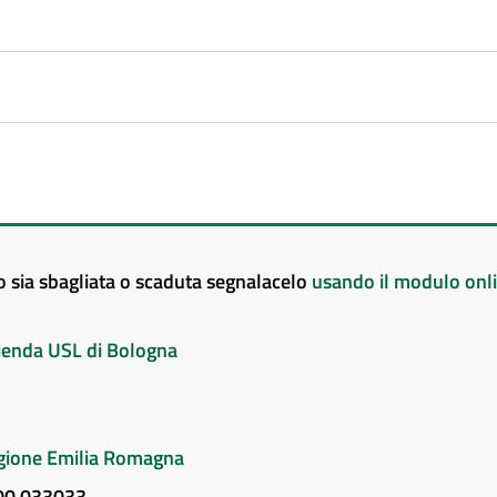
to sia sbagliata o scaduta segnalacelo
usando il modulo onl
Azienda USL di Bologna
Regione Emilia Romagna
800 033033