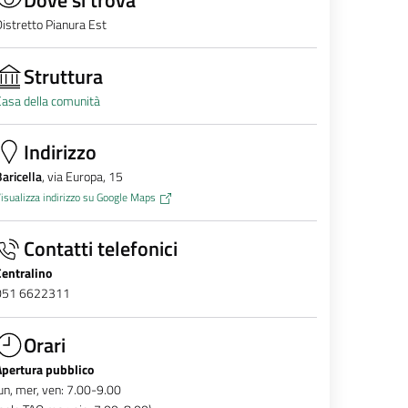
istretto Pianura Est
Struttura
asa della comunità
Indirizzo
aricella
, via Europa, 15
isualizza indirizzo su Google Maps
Contatti telefonici
Centralino
051 6622311
Orari
Apertura pubblico
un, mer, ven: 7.00-9.00