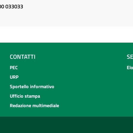
800 033033
CONTATTI
S
PEC
El
URP
Sportello informativo
Ufficio stampa
Redazione multimediale